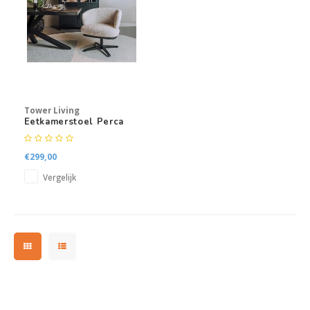
Kasten
Salontafels
Tv-meubelen
Tower Living
Barkrukken
Eetkamerstoel Perca
Eetkamerbanken
€299,00
Vergelijk