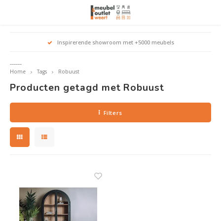
Hoofdmenu / woonmeubelen
Hoofdmenu 
Hoofdmenu 
Hoofdmenu 
Inspirerende showroom met +5000 meubels
Woonmeubelen
------
Home
Tags
Robuust
Banken
outle
Outle
Producten getagd met Robuust
Outle
Hoekt
Outle
Relaxstoelen
Filters
outle
Dressoirs
Eetkamerstoelen
Eetkamertafels
Fauteuils